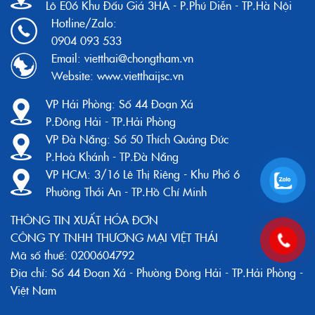
Lô E06 Khu Đấu Giá 3HA - P.Phú Diễn - TP.Hà Nội
Hotline/Zalo:
0904 093 533
Email:
vietthai@chongtham.vn
Website:
www.vietthaijsc.vn
VP Hải Phòng:
Số 44 Đoạn Xá
P.Đông Hải - TP.Hải Phòng
VP Đà Nẵng:
Số 50 Thích Quảng Đức
P.Hoà Khánh - TP.Đà Nẵng
VP HCM:
3/16 Lê Thị Riêng - Khu Phố 6
Phường Thới An - TP.Hồ Chí Minh
THÔNG TIN XUẤT HÓA ĐƠN
CÔNG TY TNHH THƯƠNG MẠI VIỆT THÁI
Mã số thuế: 0200604792
Địa chỉ: Số 44 Đoạn Xá - Phường Đông Hải - TP.Hải Phòng -
Việt Nam