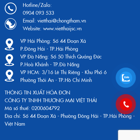
Hotline/Zalo:
0904 093 533
Email:
vietthai@chongtham.vn
Website:
www.vietthaijsc.vn
VP Hải Phòng:
Số 44 Đoạn Xá
P.Đông Hải - TP.Hải Phòng
VP Đà Nẵng:
Số 50 Thích Quảng Đức
P.Hoà Khánh - TP.Đà Nẵng
VP HCM:
3/16 Lê Thị Riêng - Khu Phố 6
Phường Thới An - TP.Hồ Chí Minh
THÔNG TIN XUẤT HÓA ĐƠN
CÔNG TY TNHH THƯƠNG MẠI VIỆT THÁI
Mã số thuế: 0200604792
Địa chỉ: Số 44 Đoạn Xá - Phường Đông Hải - TP.Hải Phòng -
Việt Nam