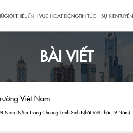
HỦ
GIỚI THIỆU
LĨNH VỰC HOẠT ĐỘNG
TIN TỨC – SỰ KIỆN
TUYỂ
BÀI VIẾT
Trường Việt Nam
iệt Nam (Nằm Trong Chương Trình Sinh Nhật Việt Thái 19 Năm)