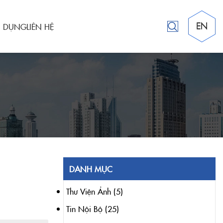
EN
N DỤNG
LIÊN HỆ
DANH MỤC
Thư Viện Ảnh
(5)
Tin Nội Bộ
(25)