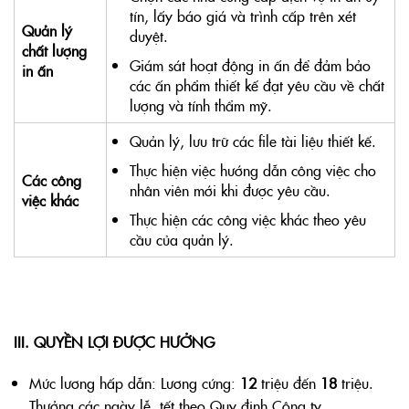
tín, lấy báo giá và trình cấp trên xét
Quản lý
duyệt.
chất lượng
Giám sát hoạt động in ấn để đảm bảo
in ấn
các ấn phẩm thiết kế đạt yêu cầu về chất
lượng và tính thẩm mỹ.
Quản lý, lưu trữ các file tài liệu thiết kế.
Thực hiện việc hướng dẫn công việc cho
Các công
nhân viên mới khi được yêu cầu.
việc khác
Thực hiện các công việc khác theo yêu
cầu của quản lý.
III. QUYỀN LỢI ĐƯỢC HƯỞNG
Mức lương hấp dẫn: Lương cứng:
12
triệu đến
18
triệu.
Thưởng các ngày lễ, tết theo Quy định Công ty.