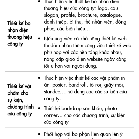
Thực hiện việc thiết kế bộ nhận diện
thương hiệu của công ty: logo, câu
slogan, profile, brochure, catalogue,
danh thiếp, bì thư, thẻ nhân viên, đồng
Thiết kế bộ
phục, các biển hiệu…
nhận diện
thương hiệu
Nếu ứng viên có khả năng thiết kế web
công ty
thì đảm nhận thêm công việc thiết kế web
phù hợp với các nền tảng khác nhau,
nâng cấp giao diện website ngày càng
tối ư hơn với người dùng.
Thực hiện việc thiết kế các vật phẩm in
ấn: poster, bandroll, tờ rơi, giấy mời,
Thiết kế vật
standee,… sử dụng các các sự kiện của
phẩm cho
công ty.
sự kiện,
chương trình
Thiết kế backdrop sân khấu, photo
của công ty
corner… cho các chương trình, sự kiện
của công ty
Phối hợp với bộ phận liên quan lên ý