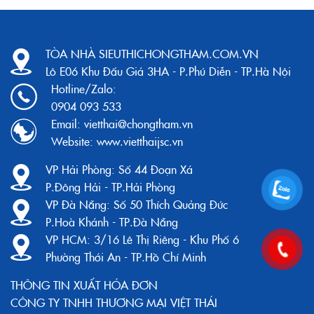
TÒA NHÀ SIEUTHICHONGTHAM.COM.VN
Lô E06 Khu Đấu Giá 3HA - P.Phú Diễn - TP.Hà Nội
Hotline/Zalo:
0904 093 533
Email:
vietthai@chongtham.vn
Website:
www.vietthaijsc.vn
VP Hải Phòng:
Số 44 Đoạn Xá
P.Đông Hải - TP.Hải Phòng
VP Đà Nẵng:
Số 50 Thích Quảng Đức
P.Hoà Khánh - TP.Đà Nẵng
VP HCM:
3/16 Lê Thị Riêng - Khu Phố 6
Phường Thới An - TP.Hồ Chí Minh
THÔNG TIN XUẤT HÓA ĐƠN
CÔNG TY TNHH THƯƠNG MẠI VIỆT THÁI