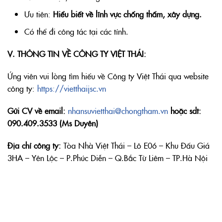
Ưu tiên:
Hiểu biết về lĩnh vực chống thấm, xây dựng.
Có thể đi công tác tại các tỉnh.
V. THÔNG TIN VỀ CÔNG TY VIỆT THÁI:
Ứng viên vui lòng tìm hiểu về Công ty Việt Thái qua website
công ty:
https://vietthaijsc.vn
Gửi CV về email:
nhansuvietthai@chongtham.vn
hoặc sdt:
090.409.3533 (Ms Duyên)
Địa chỉ công ty:
Tòa Nhà Việt Thái – Lô E06 – Khu Đấu Giá
3HA – Yên Lộc – P.Phúc Diễn – Q.Bắc Từ Liêm – TP.Hà Nội