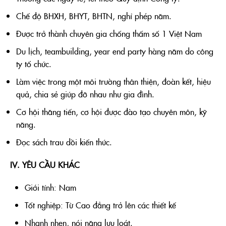
Chế độ BHXH, BHYT, BHTN, nghỉ phép năm.
Được trở thành chuyên gia chống thấm số 1 Việt Nam
Du lịch, teambuilding, year end party hàng năm do công
ty tổ chức.
Làm việc trong một môi trường thân thiện, đoàn kết, hiệu
quả, chia sẻ giúp đỡ nhau như gia đình.
Cơ hội thăng tiến, cơ hội được đào tạo chuyên môn, kỹ
năng.
Đọc sách trau dồi kiến thức.
IV. YÊU CẦU KHÁC
Giới tính: Nam
Tốt nghiệp: Từ Cao đẳng trở lên các thiết kế
Nhanh nhẹn, nói năng lưu loát.