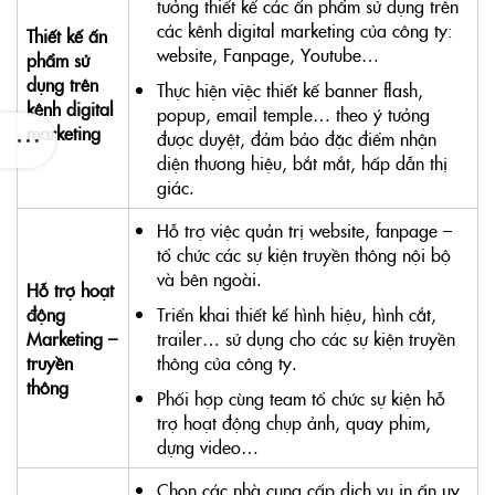
tưởng thiết kế các ấn phẩm sử dụng trên
các kênh digital marketing của công ty:
Thiết kế ấn
website, Fanpage, Youtube…
phẩm sử
dụng trên
Thực hiện việc thiết kế banner flash,
kênh digital
popup, email temple… theo ý tưởng
marketing
được duyệt, đảm bảo đặc điểm nhận
diện thương hiệu, bắt mắt, hấp dẫn thị
giác.
Hỗ trợ việc quản trị website, fanpage –
tổ chức các sự kiện truyền thông nội bộ
và bên ngoài.
Hỗ trợ hoạt
động
Triển khai thiết kế hình hiệu, hình cắt,
Marketing –
trailer… sử dụng cho các sự kiện truyền
truyền
thông của công ty.
thông
Phối hợp cùng team tổ chức sự kiện hỗ
trợ hoạt động chụp ảnh, quay phim,
dựng video…
Chọn các nhà cung cấp dịch vụ in ấn uy