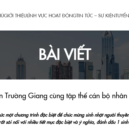
HỦ
GIỚI THIỆU
LĨNH VỰC HOẠT ĐỘNG
TIN TỨC – SỰ KIỆN
TUYỂ
BÀI VIẾT
Trường Giang cùng tập thể cán bộ nhân v
ức một chương trình đặc biệt để chúc mừng sinh nhật người thuyề
t sôi nổi với nhiều tiết mục đặc biệt và ý nghĩa, đánh dấu 1 sin