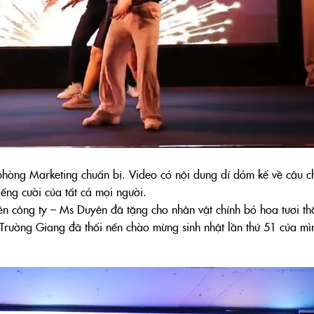
phòng Marketing chuẩn bị. Video có nội dung dí dỏm kể về câu c
ếng cười của tất cả mọi người.
iên công ty – Ms Duyên đã tặng cho nhân vật chính bó hoa tươi t
Trường Giang đã thổi nến chào mừng sinh nhật lần thứ 51 của mì