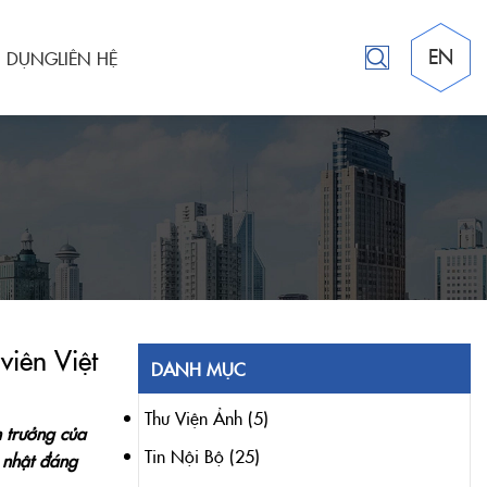
EN
N DỤNG
LIÊN HỆ
iên Việt
DANH MỤC
Thư Viện Ảnh
(5)
n trưởng của
Tin Nội Bộ
(25)
h nhật đáng