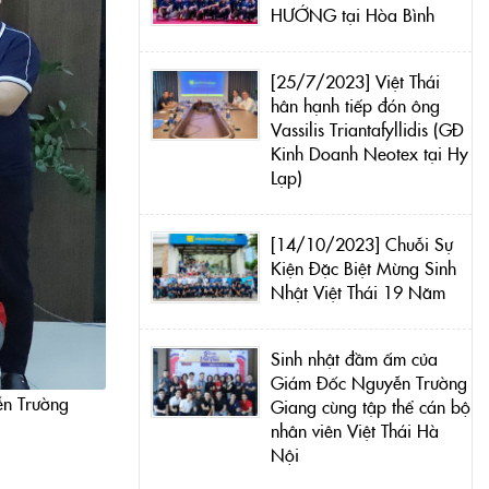
HƯỚNG tại Hòa Bình
[25/7/2023] Việt Thái
hân hạnh tiếp đón ông
Vassilis Triantafyllidis (GĐ
Kinh Doanh Neotex tại Hy
Lạp)
[14/10/2023] Chuỗi Sự
Kiện Đặc Biệt Mừng Sinh
Nhật Việt Thái 19 Năm
Sinh nhật đầm ấm của
Giám Đốc Nguyễn Trường
ễn Trường
Giang cùng tập thể cán bộ
nhân viên Việt Thái Hà
Nội