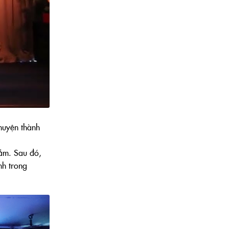
huyện thành
hắm. Sau đó,
nh trong