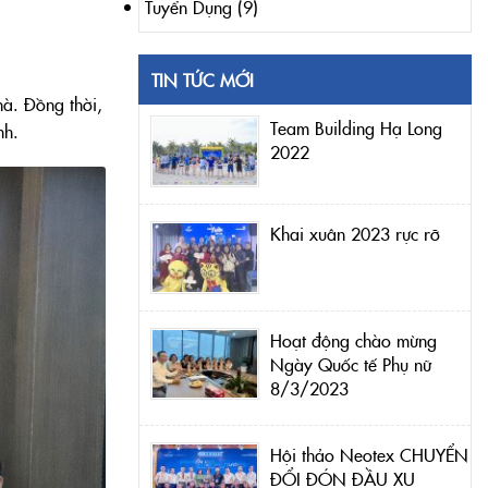
Tuyển Dụng
(9)
TIN TỨC MỚI
hà. Đồng thời,
Team Building Hạ Long
nh.
2022
Khai xuân 2023 rực rỡ
Hoạt động chào mừng
Ngày Quốc tế Phụ nữ
8/3/2023
Hội thảo Neotex CHUYỂN
ĐỔI ĐÓN ĐẦU XU