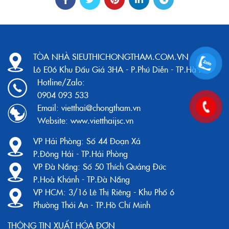
TÒA NHÀ SIEUTHICHONGTHAM.COM.VN
Lô E06 Khu Đấu Giá 3HA - P.Phú Diễn - TP.Hà Nội
Hotline/Zalo:
0904 093 533
Email:
vietthai@chongtham.vn
Website:
www.vietthaijsc.vn
VP Hải Phòng:
Số 44 Đoạn Xá
P.Đông Hải - TP.Hải Phòng
VP Đà Nẵng:
Số 50 Thích Quảng Đức
P.Hoà Khánh - TP.Đà Nẵng
VP HCM:
3/16 Lê Thị Riêng - Khu Phố 6
Phường Thới An - TP.Hồ Chí Minh
THÔNG TIN XUẤT HÓA ĐƠN