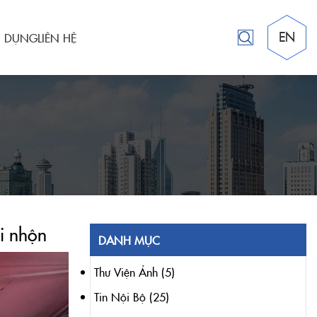
EN
N DỤNG
LIÊN HỆ
i nhộn
DANH MỤC
Thư Viện Ảnh
(5)
Tin Nội Bộ
(25)