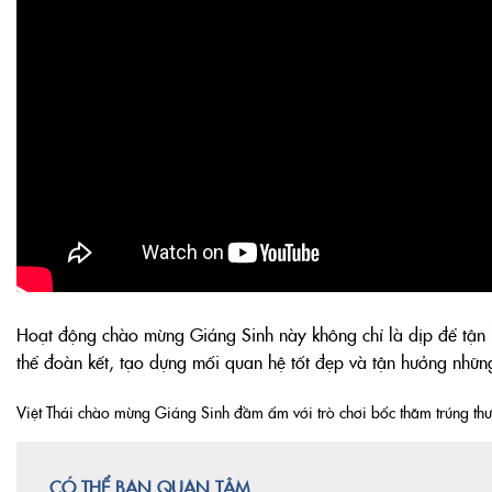
Hoạt động chào mừng Giáng Sinh này không chỉ là dịp để tận h
thể đoàn kết, tạo dựng mối quan hệ tốt đẹp và tận hưởng nhữ
Việt Thái chào mừng Giáng Sinh đầm ấm với trò chơi bốc thăm trúng thư
CÓ THỂ BẠN QUAN TÂM