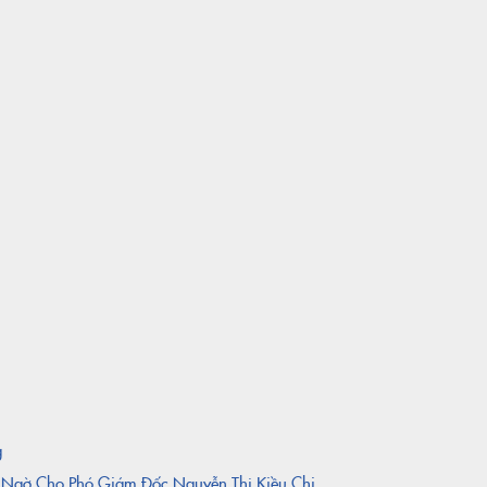
g
t Ngờ Cho Phó Giám Đốc Nguyễn Thị Kiều Chi