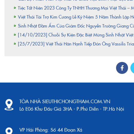
Tiệc Tất Niên 2023 Công Ty TNHH Thương Mại Việt Thái –
Việt Thái Tài Trợ Kim Cương Lễ Kỷ Niệm 5 Năm Thành Lập
Sinh Nhật Đầm Ấm Của Giám Đốc Nguyễn Trường Giang Cùn
[14/10/2023] Chuỗi Sự Kiện Đặc Biệt Mừng Sinh Nhật Việ
[25/7/2023] Việt Thái Hân Hạnh Tiếp Đón Ông Vassilis Trian
TÒA NHÀ SIEUTHICHONGTHAM.COM.VN
Lô E06 Khu Đấu Giá 3HA - P.Phú Diễn - TP.Hà Nội
VP Hải Phòng:
Số 44 Đoạn Xá