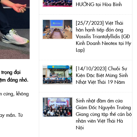
HƯỚNG tại Hòa Bình
[25/7/2023] Việt Thái
hân hạnh tiếp đón ông
Vassilis Triantafyllidis (GĐ
Kinh Doanh Neotex tại Hy
Lạp)
[14/10/2023] Chuỗi Sự
 trọng đại
Kiện Đặc Biệt Mừng Sinh
iệm đáng nhớ.
Nhật Việt Thái 19 Năm
ấm cúng, không
Sinh nhật đầm ấm của
Giám Đốc Nguyễn Trường
Giang cùng tập thể cán bộ
ay mắn. Từ
nhân viên Việt Thái Hà
Nội