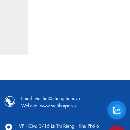
Email:
vietthai@chongtham.vn
Website:
www.vietthaijsc.vn
VP HCM:
3/16 Lê Thị Riêng - Khu Phố 6