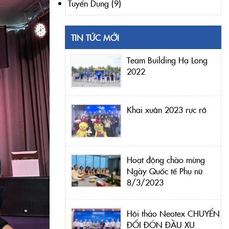
Tuyển Dụng
(9)
TIN TỨC MỚI
Team Building Hạ Long
2022
Khai xuân 2023 rực rỡ
Hoạt động chào mừng
Ngày Quốc tế Phụ nữ
8/3/2023
Hội thảo Neotex CHUYỂN
ĐỔI ĐÓN ĐẦU XU