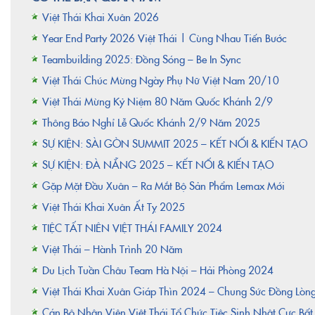
Việt Thái Khai Xuân 2026
Year End Party 2026 Việt Thái | Cùng Nhau Tiến Bước
Teambuilding 2025: Đồng Sóng – Be In Sync
Việt Thái Chúc Mừng Ngày Phụ Nữ Việt Nam 20/10
Việt Thái Mừng Kỷ Niệm 80 Năm Quốc Khánh 2/9
Thông Báo Nghỉ Lễ Quốc Khánh 2/9 Năm 2025
SỰ KIỆN: SÀI GÒN SUMMIT 2025 – KẾT NỐI & KIẾN TẠO
SỰ KIỆN: ĐÀ NẴNG 2025 – KẾT NỐI & KIẾN TẠO
Gặp Mặt Đầu Xuân – Ra Mắt Bộ Sản Phẩm Lemax Mới
Việt Thái Khai Xuân Ất Tỵ 2025
TIỆC TẤT NIÊN VIỆT THÁI FAMILY 2024
Việt Thái – Hành Trình 20 Năm
Du Lịch Tuần Châu Team Hà Nội – Hải Phòng 2024
Việt Thái Khai Xuân Giáp Thìn 2024 – Chung Sức Đồng Lòn
Cán Bộ Nhân Viên Việt Thái Tổ Chức Tiệc Sinh Nhật Cực Bấ