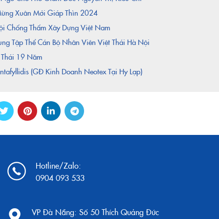
 Mừng Xuân Mới Giáp Thìn 2024
 Hội Chống Thấm Xây Dựng Việt Nam
g Tập Thể Cán Bộ Nhân Viên Việt Thái Hà Nội
t Thái 19 Năm
tafyllidis (GĐ Kinh Doanh Neotex Tại Hy Lạp)
Hotline/Zalo:
0904 093 533
VP Đà Nẵng:
Số 50 Thích Quảng Đức