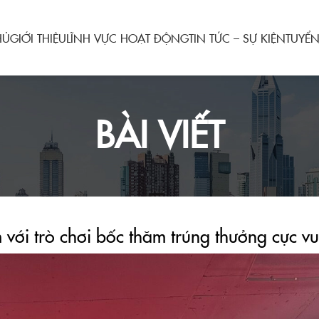
HỦ
GIỚI THIỆU
LĨNH VỰC HOẠT ĐỘNG
TIN TỨC – SỰ KIỆN
TUYỂ
BÀI VIẾT
với trò chơi bốc thăm trúng thưởng cực vu