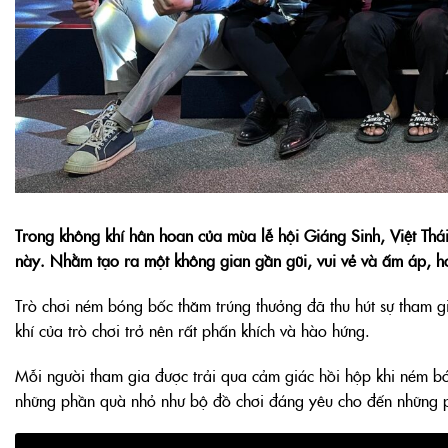
Trong không khí hân hoan của mùa lễ hội Giáng Sinh, Việt Thá
này. Nhằm tạo ra một không gian gần gũi, vui vẻ và ấm áp, h
Trò chơi ném bóng bốc thăm trúng thưởng đã thu hút sự tham gi
khí của trò chơi trở nên rất phấn khích và hào hứng.
Mỗi người tham gia được trải qua cảm giác hồi hộp khi ném 
những phần quà nhỏ như bộ đồ chơi đáng yêu cho đến những 