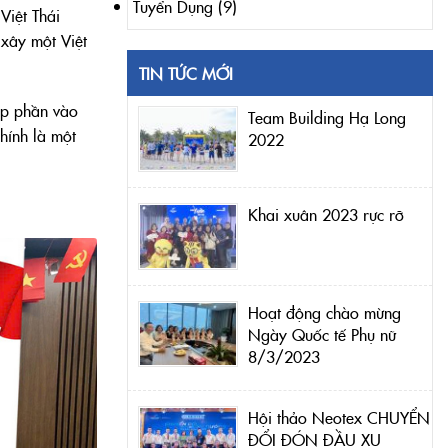
Tuyển Dụng
(9)
Việt Thái
 xây một Việt
TIN TỨC MỚI
óp phần vào
Team Building Hạ Long
hính là một
2022
Khai xuân 2023 rực rỡ
Hoạt động chào mừng
Ngày Quốc tế Phụ nữ
8/3/2023
Hội thảo Neotex CHUYỂN
ĐỔI ĐÓN ĐẦU XU