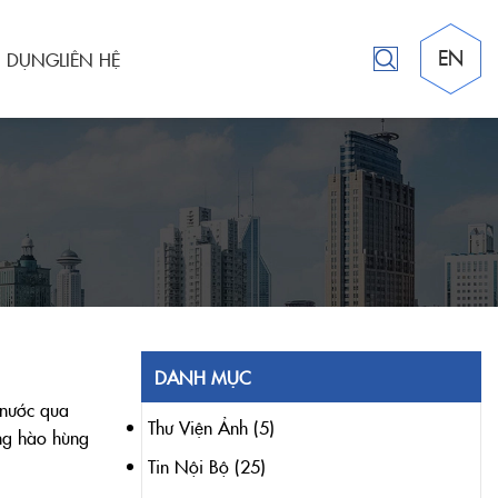
EN
N DỤNG
LIÊN HỆ
DANH MỤC
 nước qua
Thư Viện Ảnh
(5)
ống hào hùng
Tin Nội Bộ
(25)