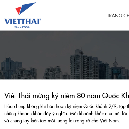
TRANG C
Việt Thái mừng kỷ niệm 80 năm Quốc K
Hòa chung không khí hân hoan kỷ niệm Quốc khánh 2/9, tập thể
những khoảnh khắc đầy ý nghĩa. Mỗi khoảnh khắc như một lời n
và chung tay kiến tạo một tương lai rạng rỡ cho Việt Nam.