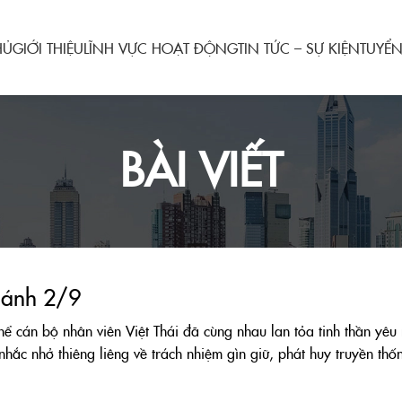
HỦ
GIỚI THIỆU
LĨNH VỰC HOẠT ĐỘNG
TIN TỨC – SỰ KIỆN
TUYỂ
BÀI VIẾT
hánh 2/9
 cán bộ nhân viên Việt Thái đã cùng nhau lan tỏa tinh thần yêu
hắc nhở thiêng liêng về trách nhiệm gìn giữ, phát huy truyền th