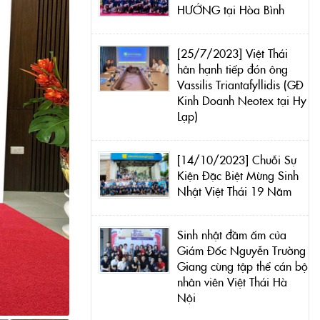
HƯỚNG tại Hòa Bình
[25/7/2023] Việt Thái
hân hạnh tiếp đón ông
Vassilis Triantafyllidis (GĐ
Kinh Doanh Neotex tại Hy
Lạp)
[14/10/2023] Chuỗi Sự
Kiện Đặc Biệt Mừng Sinh
Nhật Việt Thái 19 Năm
Sinh nhật đầm ấm của
Giám Đốc Nguyễn Trường
Giang cùng tập thể cán bộ
nhân viên Việt Thái Hà
Nội