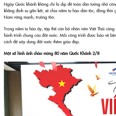
Ngày Quốc khánh không chỉ là dịp để toàn dân tưởng nhớ công 
khẳng định sự gắn kết, sẻ chia niềm tự hào dân tộc, đồng thời
Nam vững mạnh, trường tồn.
Trong niềm tự hào ấy, tập thể cán bộ nhân viên Việt Thái càn
hành trình chung của đất nước. Mỗi công trình được bảo vệ bề
cách để xây dựng đất nước thêm giàu đẹp.
Một số hình ảnh chào mừng 80 năm Quốc Khánh 2/8