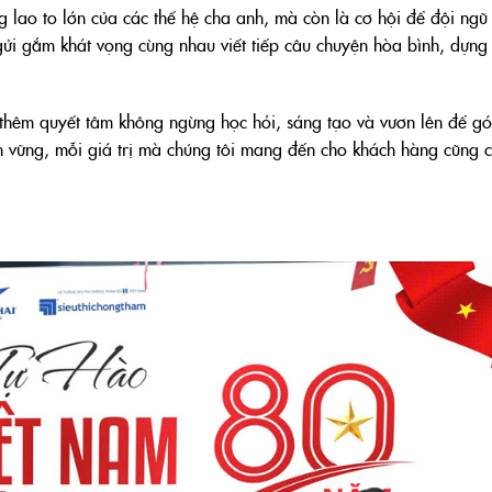
lao to lớn của các thế hệ cha anh, mà còn là cơ hội để đội ngũ 
 gửi gắm khát vọng cùng nhau viết tiếp câu chuyện hòa bình, dựng
g thêm quyết tâm không ngừng học hỏi, sáng tạo và vươn lên để g
n vững, mỗi giá trị mà chúng tôi mang đến cho khách hàng cũng c